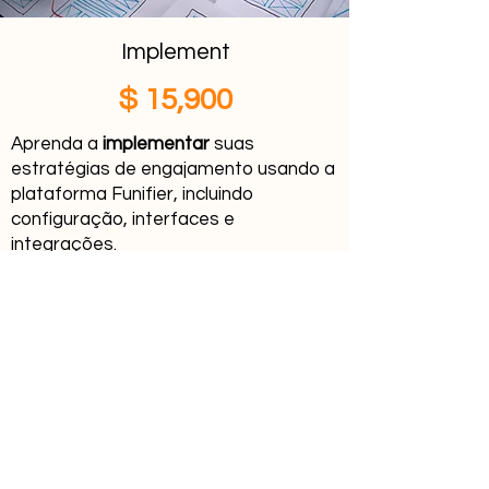
Implement
$ 15,900
Aprenda a
implementar
suas
estratégias de engajamento usando a
plataforma Funifier, incluindo
configuração, interfaces e
integrações.
Requisito:
Descoberta Gamificação
Workshop de 4 dias no local para até 12
pessoas
Entenda como implementar uma estratégia
de engajamento
Aprenda a usar as diversas opções de
configuração e interfaces
Entenda como aproveitar a API do Funifier
Entenda como criar o ciclo de engajamento