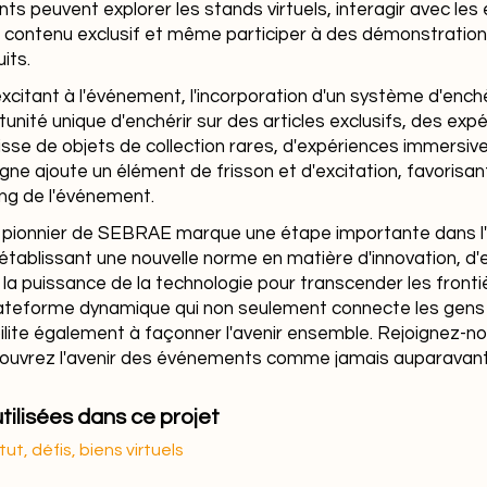
nts peuvent explorer les stands virtuels, interagir avec les
n contenu exclusif et même participer à des démonstrations
its.
citant à l'événement, l'incorporation d'un système d'enchè
unité unique d'enchérir sur des articles exclusifs, des exp
gisse de objets de collection rares, d'expériences immersiv
ligne ajoute un élément de frisson et d'excitation, favorisa
long de l'événement.
D pionnier de SEBRAE marque une étape importante dans l'
, établissant une nouvelle norme en matière d'innovation, 
 la puissance de la technologie pour transcender les front
teforme dynamique qui non seulement connecte les gens 
bilite également à façonner l'avenir ensemble. Rejoignez-
ouvrez l'avenir des événements comme jamais auparavant
tilisées dans ce projet
ut, défis, biens virtuels