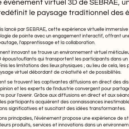
e événement virtuel 3D de SEBRAE, u
redéfinit le paysage traditionnel des
s lancé par SEBRAE, cette expérience virtuelle immersive
logie de pointe avec un engagement interactif, offrant u
autage, l'apprentissage et la collaboration.
ent innovant se trouve un environnement virtuel méticul
 époustouflants qui transportent les participants dans 
nis les limitations des lieux physiques ; au lieu de cela, les
aysage virtuel débordant de créativité et de possibilités.
nt se trouvent les captivantes diffusions en direct des dis
'opinion et les experts de l'industrie convergent pour parta
s pour l'avenir. Grâce aux diffusions en direct et aux séa
les participants acquièrent des connaissances inestimables 
ons significatives et suscitant des idées transformantes.
ons principales, l'événement propose une expérience de sta
eurs produits, services et innovations dans un environne